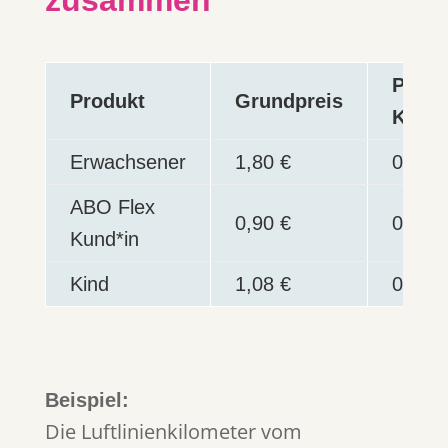
Preis
Produkt
Grundpreis
Kilom
Erwachsener
1,80 €
0,24 €
ABO Flex
0,90 €
0,12 €
Kund*in
Kind
1,08 €
0,14 €
Beispiel:
Die Luftlinienkilometer vom